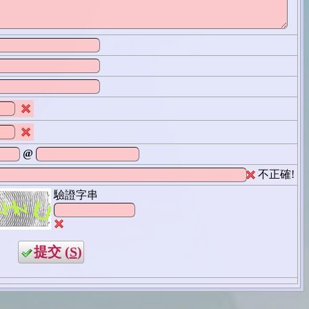
@
不正確!
驗證字串
提交 (
S
)