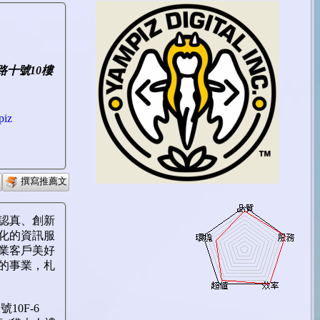
路十號10樓
piz
撰寫推薦文
認真、創新
化的資訊服
業客戶美好
的事業，札
10F-6