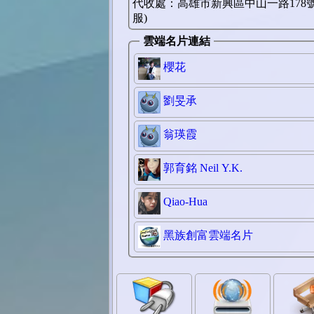
代收處：高雄市新興區中山一路178號
服)
雲端名片連結
櫻花
劉旻承
翁瑛霞
郭育銘 Neil Y.K.
Qiao-Hua
黑族創富雲端名片