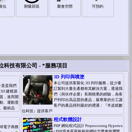
座位
附吸菸區
聚會空間
可預約
科技有限公司 - *服務項目
3D 列印與噴塗
本公司提供客製化 3D 列印服務，從少量
n 一直是我們
訂製到大量生產都有其解決方案，透過我
3D 建模源
們（與伙伴企業）長期積累的經驗，為客
題，進而開
戶列印出高品質的產品，最專業的分工讓
動、運動需
客戶的產品得到最好的禮遇：『羊皮紙數
、藝術品
位科技』提供客戶
程式軟體設計
PHP 網站程式設計 Preprocessing Hypertex
球電子商務
t PHP原本死死板板的網站怎麼會路瀏覽