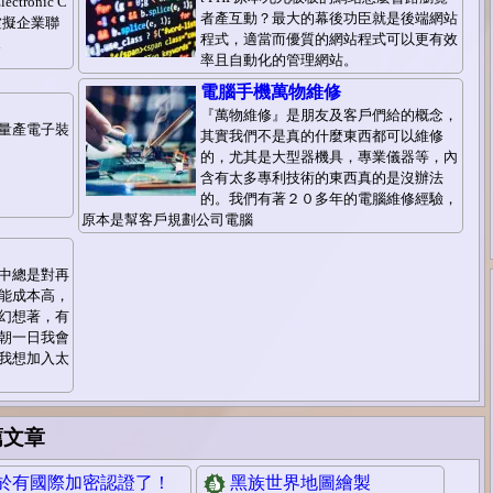
ctronic C
者產互動？最大的幕後功臣就是後端網站
路虛擬企業聯
程式，適當而優質的網站程式可以更有效
i
率且自動化的管理網站。
電腦手機萬物維修
『萬物維修』是朋友及客戶們給的概念，
量產電子裝
其實我們不是真的什麼東西都可以維修
的，尤其是大型器機具，專業儀器等，內
含有太多專利技術的東西真的是沒辦法
的。我們有著２０多年的電腦維修經驗，
原本是幫客戶規劃公司電腦
中總是對再
能成本高，
幻想著，有
朝一日我會
我想加入太
薦文章
於有國際加密認證了！
黑族世界地圖繪製