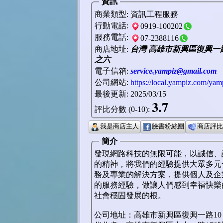
資訊
商業類型
: 資訊工程服務
行動電話
:
0919-100202
服務電話
:
07-2388116
商店地址
:
台灣 高雄市
新興區復興一
之六
電子信箱
:
service.yampiz@gmail.com
公司網站
:
https://local.yampiz.com/yam
最後更新
: 2025/03/15
3.7
評比分數 (0-10)
:
我是商店主人
臉書粉絲團
商店評比
簡介
發現網路科技的無限可能，以誠信、
的精神，將我們的經驗提供大眾多元
務及專業的解決方案，提供個人及企
的服務經驗，做讓人們感到幸福快樂
社會穩固發展的根。
公司地址：高雄市新興區復興一路10 號