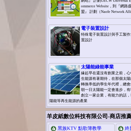
網站』 計劃UECW Universal Ele
ommerce Website，到『網
盟』 計劃（Naofe Network All
電子裝置設計
特殊電子裝置設計與手工製作
置設計
太陽能綠能事業
緣起早在還沒有創業之前，心
生能源有著期待，在那個太陽
轉換率低的學生年代裡，總會
朝一日太陽能一定會進步，有
創立一家企業，有能力的話，
陽能等再生能源的產業
羊皮紙數位科技有限公司-商店推
黑族KTV 點歌簿教學
終