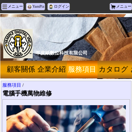
メニュー
YamPiz
ログイン
メニュー
羊皮紙數位科技有限公司
顧客關係
企業介紹
服務項目
カタログ
服務項目
/
電腦手機萬物維修