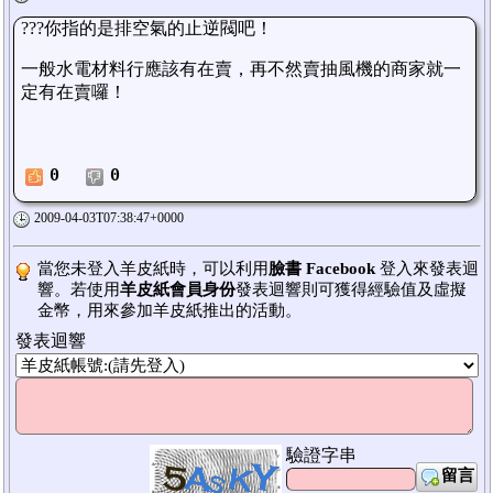
???你指的是排空氣的止逆閥吧！
一般水電材料行應該有在賣，再不然賣抽風機的商家就一
定有在賣囉！
0
0
2009-04-03T07:38:47+0000
當您未登入羊皮紙時，可以利用
臉書 Facebook
登入來發表迴
響。若使用
羊皮紙會員身份
發表迴響則可獲得經驗值及虛擬
金幣，用來參加羊皮紙推出的活動。
發表迴響
驗證字串
留言