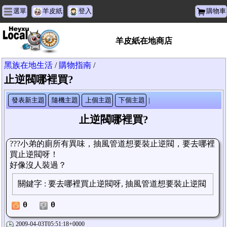
選單
羊皮紙
登入
購物車
羊皮紙在地商店
黑族在地生活
/
購物指南
/
止逆閥哪裡買?
發表新主題
隨機主題
上個主題
下個主題
|
止逆閥哪裡買?
???小弟的廁所有異味，抽風管道想要裝止逆閥，
要去哪裡
買止逆閥呀！
好像沒人裝過？
關鍵字
:
要去哪裡買止逆閥呀, 抽風管道想要裝止逆閥
0
0
2009-04-03T05:51:18+0000